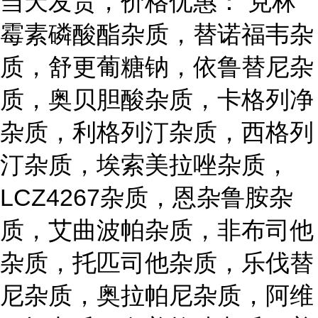
当天发货，价格优惠： 克林
霉素磷酸酯杂质，替诺福韦杂
质，舒更葡糖钠，依鲁替尼杂
质，奥贝胆酸杂质，卡格列净
杂质，利格列汀杂质，西格列
汀杂质，埃索美拉唑杂质，
LCZ4267杂质，恩杂鲁胺杂
质，艾曲波帕杂质，非布司他
杂质，托匹司他杂质，乐伐替
尼杂质，奥拉帕尼杂质，阿维