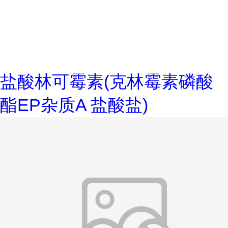
盐酸林可霉素(克林霉素磷酸
酯EP杂质A 盐酸盐)