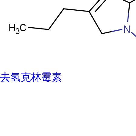
去氢克林霉素