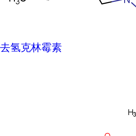
去氢克林霉素