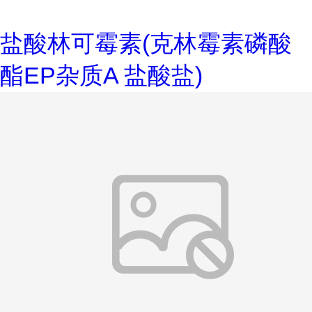
盐酸林可霉素(克林霉素磷酸
酯EP杂质A 盐酸盐)