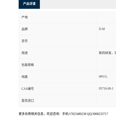
产品详请
产地
D.M
品牌
货号
用途
新药研发，
包装规格
99%%
纯度
95716-69-1
CAS编号
是否进口
更多杂质相关信息，欢迎咨询：手机/17825480238 QQ/3008233717