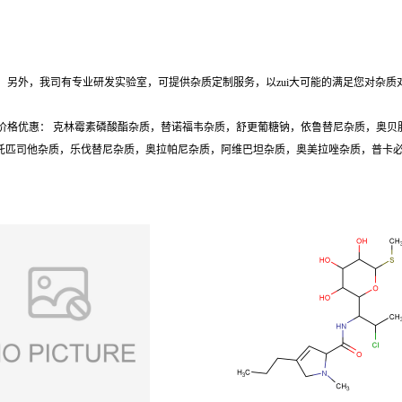
另外，我司有专业研发实验室，可提供杂质定制服务，以zui大可能的满足您对杂质
价格优惠： 克林霉素磷酸酯杂质，替诺福韦杂质，舒更葡糖钠，依鲁替尼杂质，奥贝
质，托匹司他杂质，乐伐替尼杂质，奥拉帕尼杂质，阿维巴坦杂质，奥美拉唑杂质，普