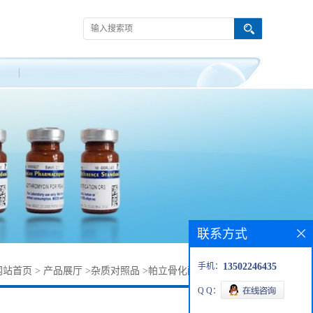
联系方式
手机：
13502246435
网站首页
>
产品展厅
>
杂质对照品
>
帕立骨化醇杂质95716-69-1
Q Q：