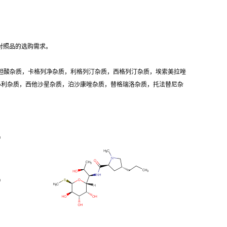
对照品的选购需求。
胆酸杂质，卡格列净杂质，利格列汀杂质，西格列汀杂质，埃索美拉唑
卡必利杂质，西他沙星杂质，泊沙康唑杂质，替格瑞洛杂质，托法替尼杂