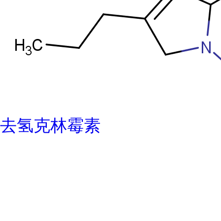
去氢克林霉素