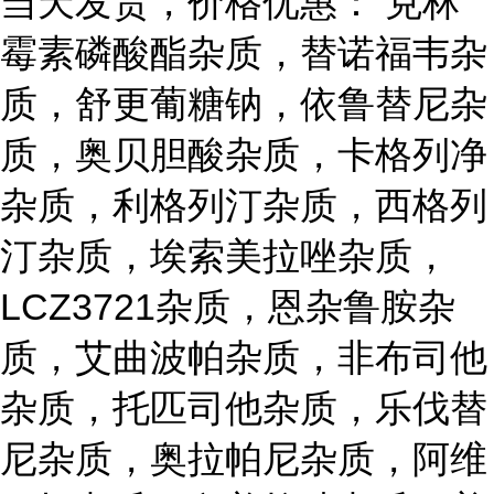
当天发货，价格优惠： 克林
霉素磷酸酯杂质，替诺福韦杂
质，舒更葡糖钠，依鲁替尼杂
质，奥贝胆酸杂质，卡格列净
杂质，利格列汀杂质，西格列
汀杂质，埃索美拉唑杂质，
LCZ3721杂质，恩杂鲁胺杂
质，艾曲波帕杂质，非布司他
杂质，托匹司他杂质，乐伐替
尼杂质，奥拉帕尼杂质，阿维