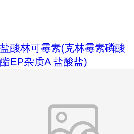
盐酸林可霉素(克林霉素磷酸
酯EP杂质A 盐酸盐)