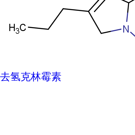
去氢克林霉素