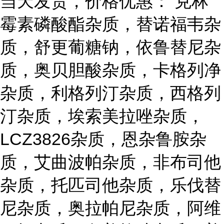
当天发货，价格优惠： 克林
霉素磷酸酯杂质，替诺福韦杂
质，舒更葡糖钠，依鲁替尼杂
质，奥贝胆酸杂质，卡格列净
杂质，利格列汀杂质，西格列
汀杂质，埃索美拉唑杂质，
LCZ3826杂质，恩杂鲁胺杂
质，艾曲波帕杂质，非布司他
杂质，托匹司他杂质，乐伐替
尼杂质，奥拉帕尼杂质，阿维