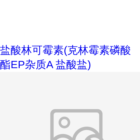
盐酸林可霉素(克林霉素磷酸
酯EP杂质A 盐酸盐)