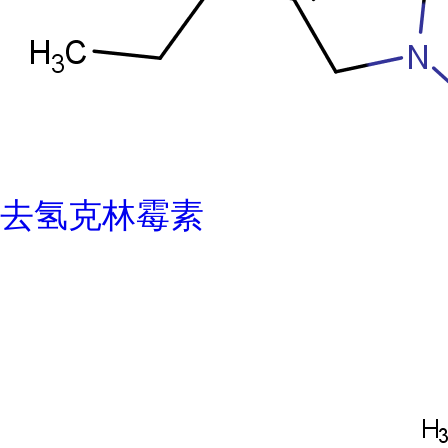
去氢克林霉素