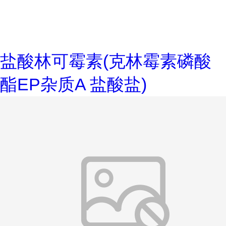
盐酸林可霉素(克林霉素磷酸
酯EP杂质A 盐酸盐)