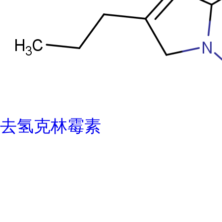
去氢克林霉素