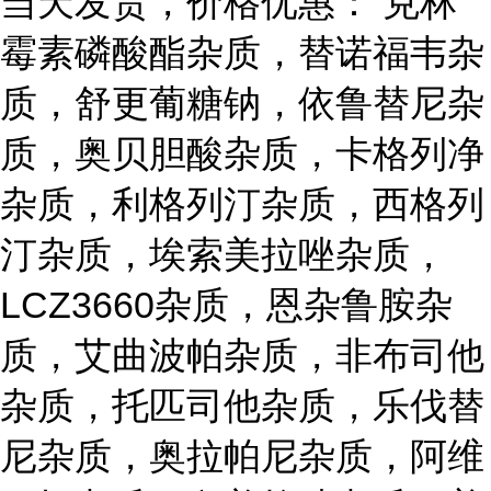
当天发货，价格优惠： 克林
霉素磷酸酯杂质，替诺福韦杂
质，舒更葡糖钠，依鲁替尼杂
质，奥贝胆酸杂质，卡格列净
杂质，利格列汀杂质，西格列
汀杂质，埃索美拉唑杂质，
LCZ3660杂质，恩杂鲁胺杂
质，艾曲波帕杂质，非布司他
杂质，托匹司他杂质，乐伐替
尼杂质，奥拉帕尼杂质，阿维