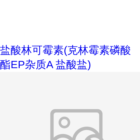
盐酸林可霉素(克林霉素磷酸
酯EP杂质A 盐酸盐)