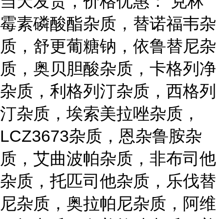
当天发货，价格优惠： 克林
霉素磷酸酯杂质，替诺福韦杂
质，舒更葡糖钠，依鲁替尼杂
质，奥贝胆酸杂质，卡格列净
杂质，利格列汀杂质，西格列
汀杂质，埃索美拉唑杂质，
LCZ3673杂质，恩杂鲁胺杂
质，艾曲波帕杂质，非布司他
杂质，托匹司他杂质，乐伐替
尼杂质，奥拉帕尼杂质，阿维