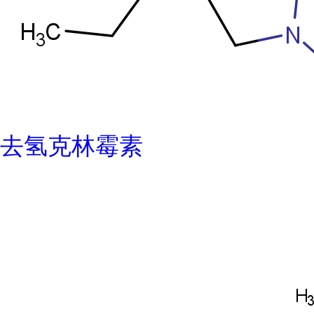
去氢克林霉素