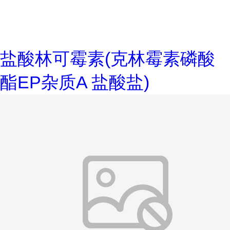
盐酸林可霉素(克林霉素磷酸
酯EP杂质A 盐酸盐)