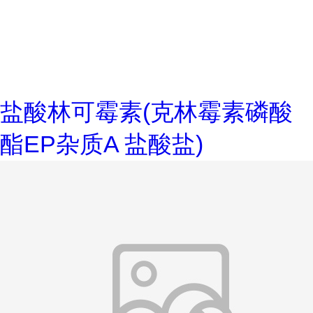
盐酸林可霉素(克林霉素磷酸
酯EP杂质A 盐酸盐)