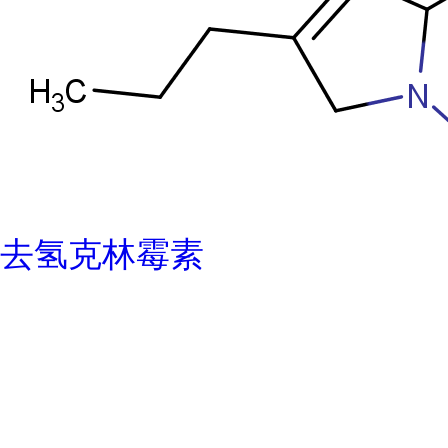
去氢克林霉素