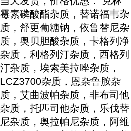
当天发货，价格优惠： 克林
霉素磷酸酯杂质，替诺福韦杂
质，舒更葡糖钠，依鲁替尼杂
质，奥贝胆酸杂质，卡格列净
杂质，利格列汀杂质，西格列
汀杂质，埃索美拉唑杂质，
LCZ3700杂质，恩杂鲁胺杂
质，艾曲波帕杂质，非布司他
杂质，托匹司他杂质，乐伐替
尼杂质，奥拉帕尼杂质，阿维