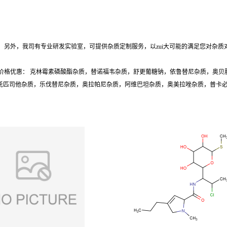
另外，我司有专业研发实验室，可提供杂质定制服务，以zui大可能的满足您对杂质
价格优惠： 克林霉素磷酸酯杂质，替诺福韦杂质，舒更葡糖钠，依鲁替尼杂质，奥贝
质，托匹司他杂质，乐伐替尼杂质，奥拉帕尼杂质，阿维巴坦杂质，奥美拉唑杂质，普