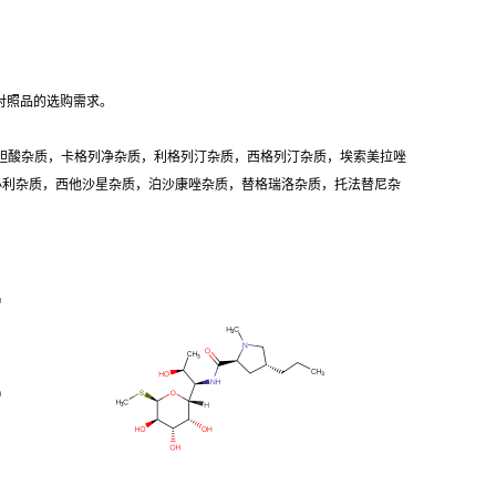
对照品的选购需求。
胆酸杂质，卡格列净杂质，利格列汀杂质，西格列汀杂质，埃索美拉唑
卡必利杂质，西他沙星杂质，泊沙康唑杂质，替格瑞洛杂质，托法替尼杂