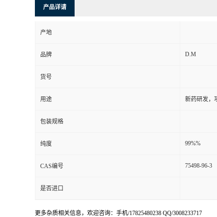
产品详请
产地
D.M
品牌
货号
用途
新药研发，
包装规格
99%%
纯度
75498-96-3
CAS编号
是否进口
更多杂质相关信息，欢迎咨询：手机/17825480238 QQ/3008233717