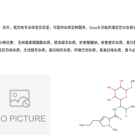
另外，我司有专业研发实验室，可提供杂质定制服务，以zui大可能的满足您对杂质
价格优惠： 克林霉素磷酸酯杂质，替诺福韦杂质，舒更葡糖钠，依鲁替尼杂质，奥贝
质，托匹司他杂质，乐伐替尼杂质，奥拉帕尼杂质，阿维巴坦杂质，奥美拉唑杂质，普