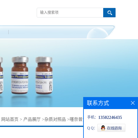
联系方式
手机：
13502246435
：
网站首页
>
产品展厅
>
杂质对照品
>
噻奈普汀杂质26638-56-2
Q Q：