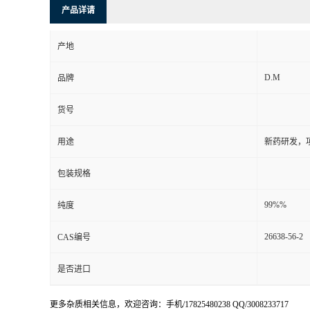
产品详请
产地
D.M
品牌
货号
用途
新药研发，
包装规格
99%%
纯度
26638-56-2
CAS编号
是否进口
更多杂质相关信息，欢迎咨询：手机/17825480238 QQ/3008233717