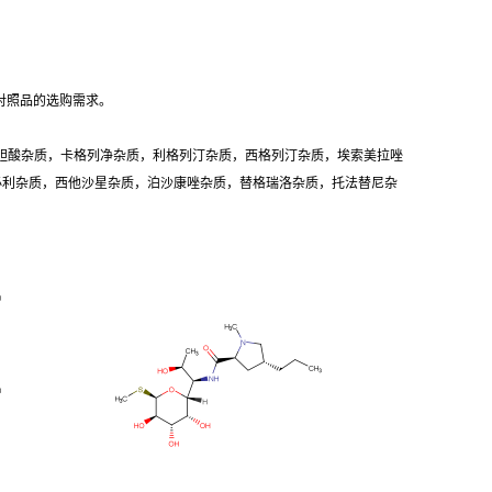
对照品的选购需求。
胆酸杂质，卡格列净杂质，利格列汀杂质，西格列汀杂质，埃索美拉唑
卡必利杂质，西他沙星杂质，泊沙康唑杂质，替格瑞洛杂质，托法替尼杂