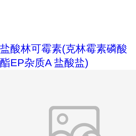
盐酸林可霉素(克林霉素磷酸
酯EP杂质A 盐酸盐)