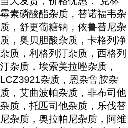
当天发货，价格优惠： 克林
霉素磷酸酯杂质，替诺福韦杂
质，舒更葡糖钠，依鲁替尼杂
质，奥贝胆酸杂质，卡格列净
杂质，利格列汀杂质，西格列
汀杂质，埃索美拉唑杂质，
LCZ3921杂质，恩杂鲁胺杂
质，艾曲波帕杂质，非布司他
杂质，托匹司他杂质，乐伐替
尼杂质，奥拉帕尼杂质，阿维