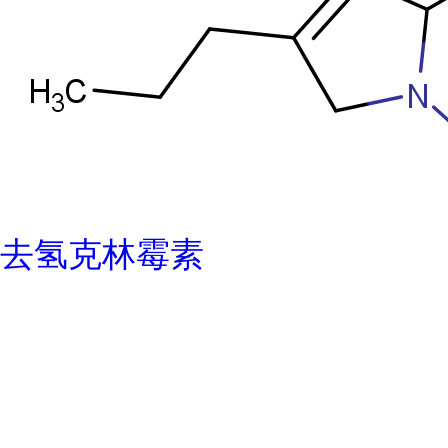
去氢克林霉素