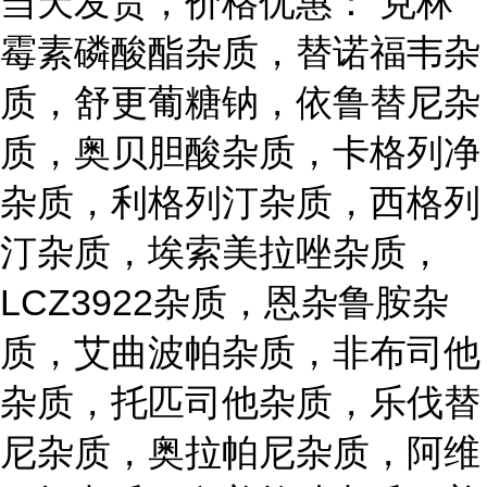
当天发货，价格优惠： 克林
霉素磷酸酯杂质，替诺福韦杂
质，舒更葡糖钠，依鲁替尼杂
质，奥贝胆酸杂质，卡格列净
杂质，利格列汀杂质，西格列
汀杂质，埃索美拉唑杂质，
LCZ3922杂质，恩杂鲁胺杂
质，艾曲波帕杂质，非布司他
杂质，托匹司他杂质，乐伐替
尼杂质，奥拉帕尼杂质，阿维