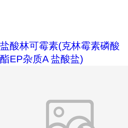
盐酸林可霉素(克林霉素磷酸
酯EP杂质A 盐酸盐)