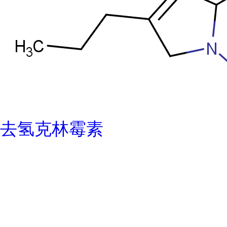
去氢克林霉素