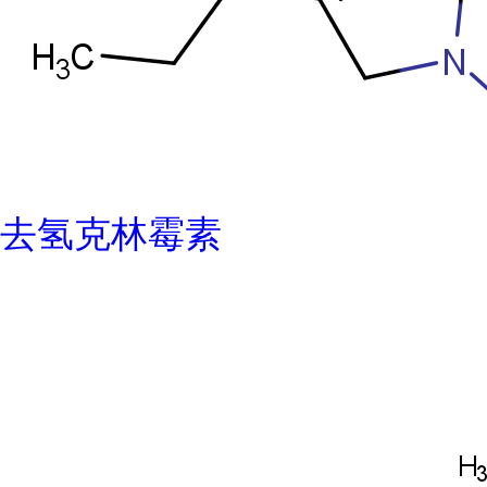
去氢克林霉素