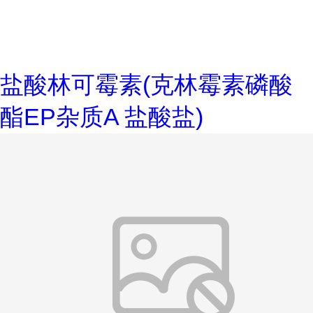
盐酸林可霉素(克林霉素磷酸
酯EP杂质A 盐酸盐)