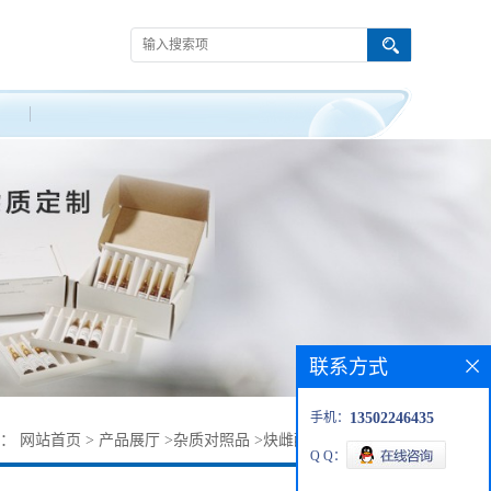
联系方式
手机：
13502246435
置：
网站首页
>
产品展厅
>
杂质对照品
>
炔雌醇杂质38002-18-5
Q Q：