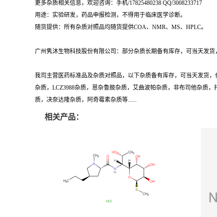
更多杂质相关信息，欢迎咨询：手机/17825480238 QQ/3008233717
用途：实验研发，药品申报检测，不得用于临床医学诊断。
随货提供：所有杂质对照品均随货提供COA、NMR、MS、HPLC。
广州隽沐生物科技股份有限公司：部分杂质长期备有库存，可当天发货，
我司主营医药标准品及杂质对照品，以下杂质备有库存，可当天发货，
杂质，LCZ3988杂质，恩杂鲁胺杂质，艾曲波帕杂质，非布司他杂
质，决奈达隆杂质，阿奇霉素杂质等......
相关产品：