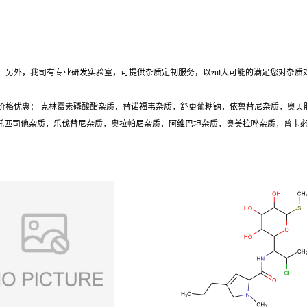
另外，我司有专业研发实验室，可提供杂质定制服务，以zui大可能的满足您对杂质
价格优惠： 克林霉素磷酸酯杂质，替诺福韦杂质，舒更葡糖钠，依鲁替尼杂质，奥贝
质，托匹司他杂质，乐伐替尼杂质，奥拉帕尼杂质，阿维巴坦杂质，奥美拉唑杂质，普