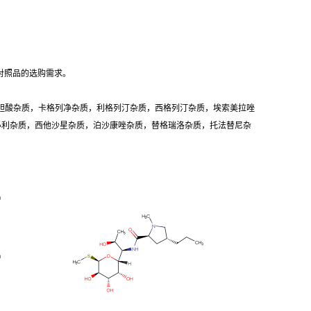
对照品的选购需求。
胆酸杂质，卡格列净杂质，利格列汀杂质，西格列汀杂质，埃索美拉唑
卡必利杂质，西他沙星杂质，泊沙康唑杂质，替格瑞洛杂质，托法替尼杂