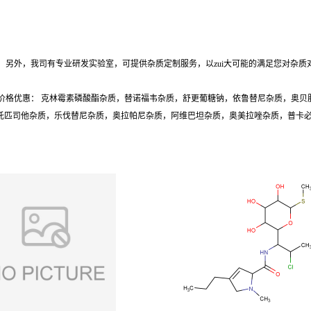
另外，我司有专业研发实验室，可提供杂质定制服务，以zui大可能的满足您对杂质
价格优惠： 克林霉素磷酸酯杂质，替诺福韦杂质，舒更葡糖钠，依鲁替尼杂质，奥贝
质，托匹司他杂质，乐伐替尼杂质，奥拉帕尼杂质，阿维巴坦杂质，奥美拉唑杂质，普