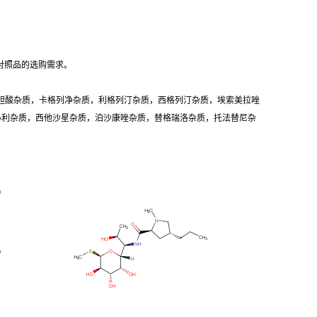
对照品的选购需求。
胆酸杂质，卡格列净杂质，利格列汀杂质，西格列汀杂质，埃索美拉唑
卡必利杂质，西他沙星杂质，泊沙康唑杂质，替格瑞洛杂质，托法替尼杂