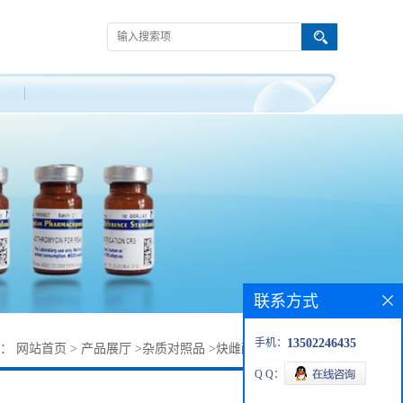
联系方式
手机：
13502246435
置：
网站首页
>
产品展厅
>
杂质对照品
>
炔雌醇杂质67703-68-8
Q Q：