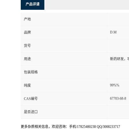
产品详请
产地
D.M
品牌
货号
用途
新药研发，
包装规格
99%%
纯度
67703-68-8
CAS编号
是否进口
更多杂质相关信息，欢迎咨询：手机/17825480238 QQ/3008233717