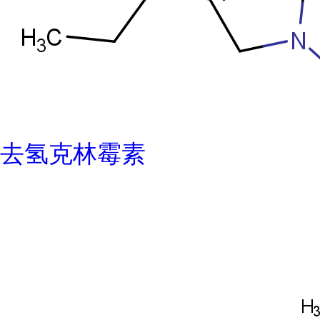
去氢克林霉素