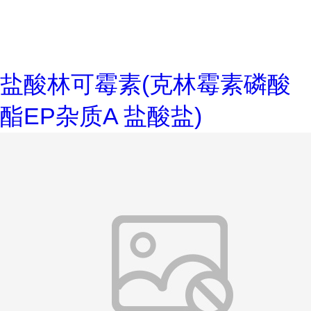
盐酸林可霉素(克林霉素磷酸
酯EP杂质A 盐酸盐)