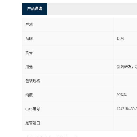
产品详请
产地
D.M
品牌
货号
用途
新药研发，
包装规格
99%%
纯度
1242184-39-
CAS编号
是否进口
更多杂质相关信息，欢迎咨询：手机/17825480238 QQ/3008233717