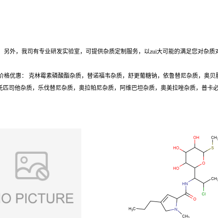
另外，我司有专业研发实验室，可提供杂质定制服务，以zui大可能的满足您对杂质
价格优惠： 克林霉素磷酸酯杂质，替诺福韦杂质，舒更葡糖钠，依鲁替尼杂质，奥贝
质，托匹司他杂质，乐伐替尼杂质，奥拉帕尼杂质，阿维巴坦杂质，奥美拉唑杂质，普