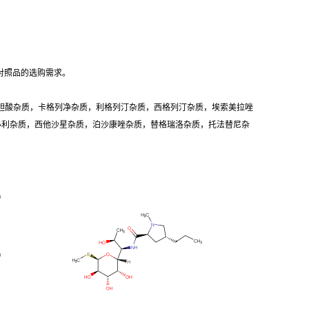
对照品的选购需求。
胆酸杂质，卡格列净杂质，利格列汀杂质，西格列汀杂质，埃索美拉唑
卡必利杂质，西他沙星杂质，泊沙康唑杂质，替格瑞洛杂质，托法替尼杂