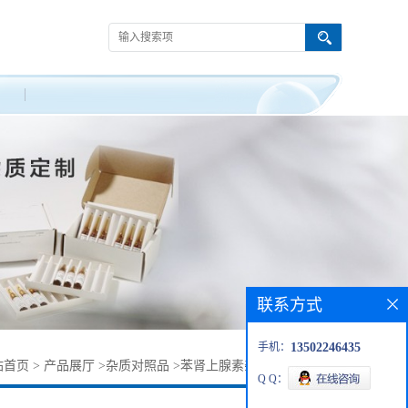
联系方式
手机：
13502246435
站首页
>
产品展厅
>
杂质对照品
>
苯肾上腺素杂质1242184-39-9
Q Q：