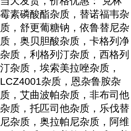
当天发货，价格优惠： 克林
霉素磷酸酯杂质，替诺福韦杂
质，舒更葡糖钠，依鲁替尼杂
质，奥贝胆酸杂质，卡格列净
杂质，利格列汀杂质，西格列
汀杂质，埃索美拉唑杂质，
LCZ4001杂质，恩杂鲁胺杂
质，艾曲波帕杂质，非布司他
杂质，托匹司他杂质，乐伐替
尼杂质，奥拉帕尼杂质，阿维