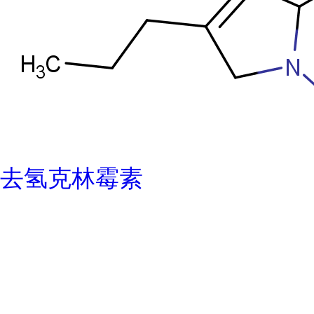
去氢克林霉素