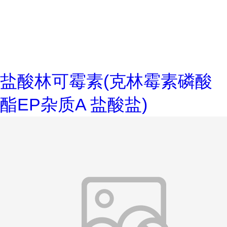
盐酸林可霉素(克林霉素磷酸
酯EP杂质A 盐酸盐)