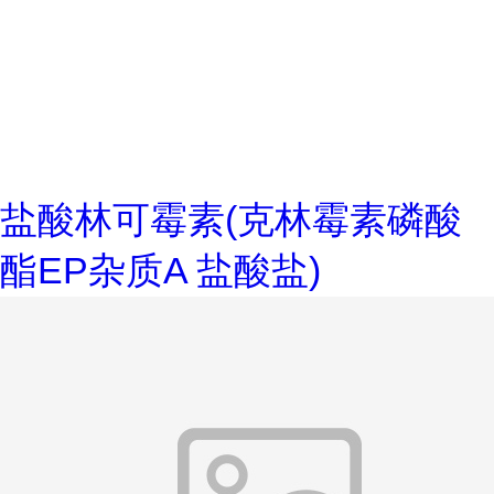
盐酸林可霉素(克林霉素磷酸
酯EP杂质A 盐酸盐)