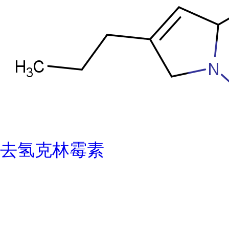
去氢克林霉素