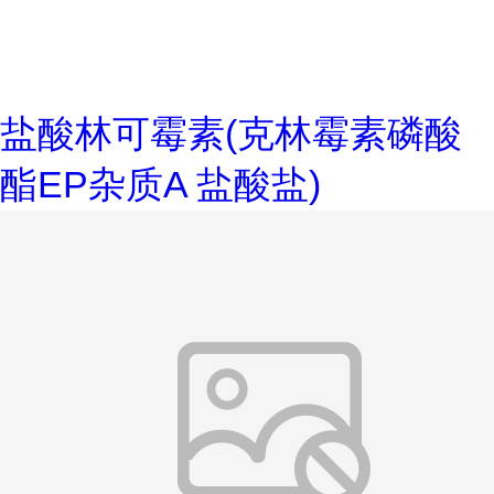
盐酸林可霉素(克林霉素磷酸
酯EP杂质A 盐酸盐)