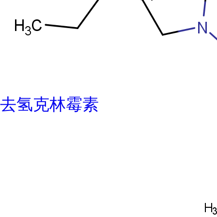
去氢克林霉素