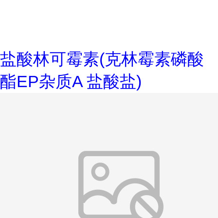
盐酸林可霉素(克林霉素磷酸
酯EP杂质A 盐酸盐)