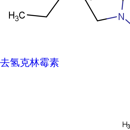
去氢克林霉素