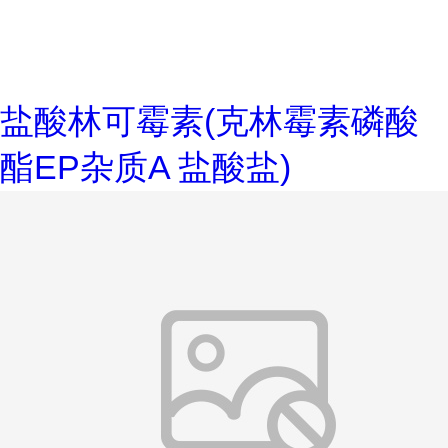
盐酸林可霉素(克林霉素磷酸
酯EP杂质A 盐酸盐)