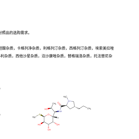
对照品的选购需求。
胆酸杂质，卡格列净杂质，利格列汀杂质，西格列汀杂质，埃索美拉唑
卡必利杂质，西他沙星杂质，泊沙康唑杂质，替格瑞洛杂质，托法替尼杂