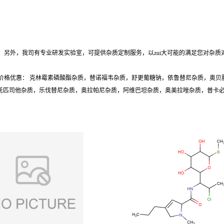
另外，我司有专业研发实验室，可提供杂质定制服务，以zui大可能的满足您对杂质
价格优惠： 克林霉素磷酸酯杂质，替诺福韦杂质，舒更葡糖钠，依鲁替尼杂质，奥贝
质，托匹司他杂质，乐伐替尼杂质，奥拉帕尼杂质，阿维巴坦杂质，奥美拉唑杂质，普