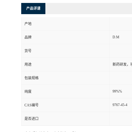
产品详请
产地
D.M
品牌
货号
用途
新药研发，
包装规格
99%%
纯度
9767-45-4
CAS编号
是否进口
更多杂质相关信息，欢迎咨询：手机/17825480238 QQ/3008233717