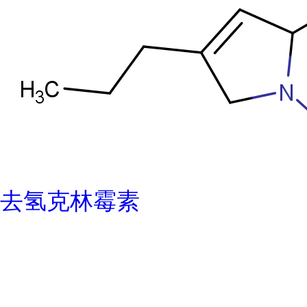
去氢克林霉素