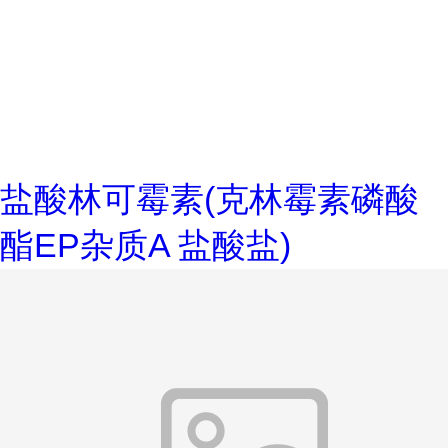
盐酸林可霉素(克林霉素磷酸
酯EP杂质A 盐酸盐)