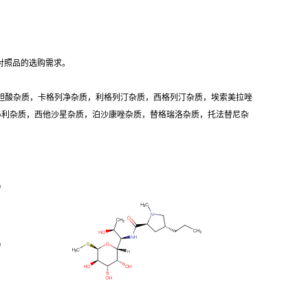
对照品的选购需求。
胆酸杂质，卡格列净杂质，利格列汀杂质，西格列汀杂质，埃索美拉唑
卡必利杂质，西他沙星杂质，泊沙康唑杂质，替格瑞洛杂质，托法替尼杂