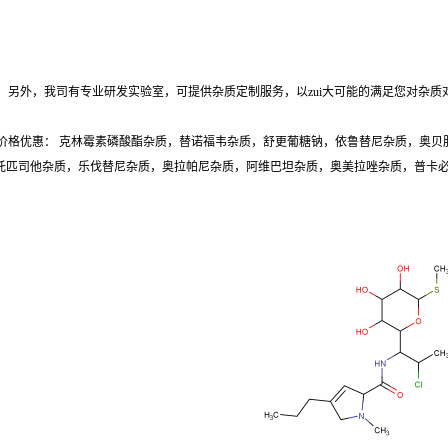
另外，我司有专业研发实验室，可提供杂质定制服务，以zui大可能的满足您对杂质
价格优惠： 克林霉素磷酸酯杂质，替诺福韦杂质，舒更葡糖钠，依鲁替尼杂质，奥贝
质，托匹司他杂质，乐伐替尼杂质，奥拉帕尼杂质，阿维巴坦杂质，奥美拉唑杂质，普