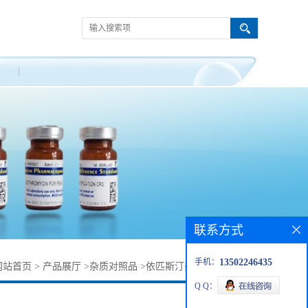
联系方式
手机：
13502246435
网站首页
>
产品展厅
>
杂质对照品
>
依匹斯汀杂质1216548-20-7
Q Q：