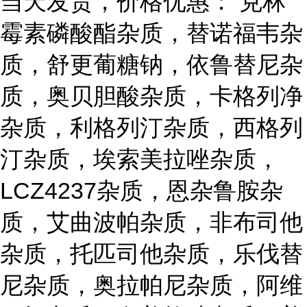
当天发货，价格优惠： 克林
霉素磷酸酯杂质，替诺福韦杂
质，舒更葡糖钠，依鲁替尼杂
质，奥贝胆酸杂质，卡格列净
杂质，利格列汀杂质，西格列
汀杂质，埃索美拉唑杂质，
LCZ4237杂质，恩杂鲁胺杂
质，艾曲波帕杂质，非布司他
杂质，托匹司他杂质，乐伐替
尼杂质，奥拉帕尼杂质，阿维