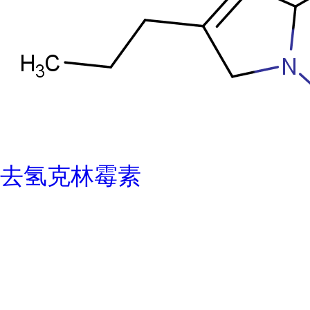
去氢克林霉素