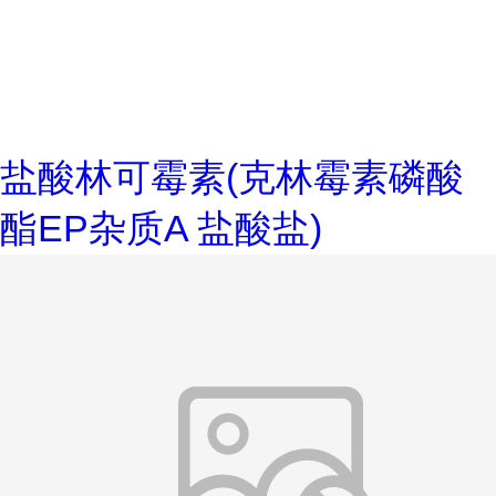
盐酸林可霉素(克林霉素磷酸
酯EP杂质A 盐酸盐)