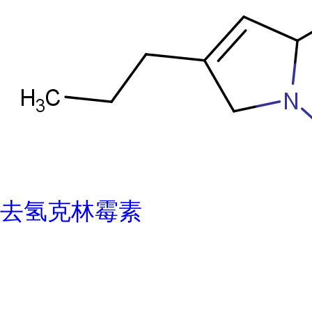
去氢克林霉素