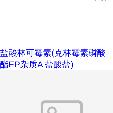
盐酸林可霉素(克林霉素磷酸
酯EP杂质A 盐酸盐)