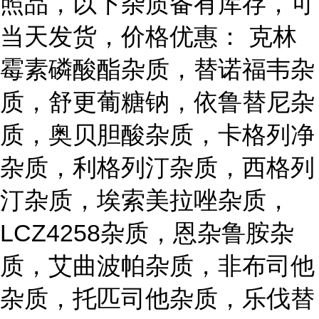
照品，以下杂质备有库存，可
当天发货，价格优惠： 克林
霉素磷酸酯杂质，替诺福韦杂
质，舒更葡糖钠，依鲁替尼杂
质，奥贝胆酸杂质，卡格列净
杂质，利格列汀杂质，西格列
汀杂质，埃索美拉唑杂质，
LCZ4258杂质，恩杂鲁胺杂
质，艾曲波帕杂质，非布司他
杂质，托匹司他杂质，乐伐替