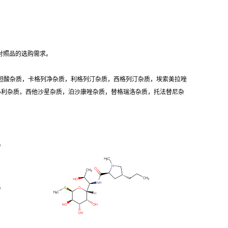
对照品的选购需求。
胆酸杂质，卡格列净杂质，利格列汀杂质，西格列汀杂质，埃索美拉唑
卡必利杂质，西他沙星杂质，泊沙康唑杂质，替格瑞洛杂质，托法替尼杂