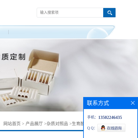
联系方式
手机：
13502246435
：
网站首页
>
产品展厅
>
杂质对照品
>
生育酚杂质185672-33-7
Q Q：