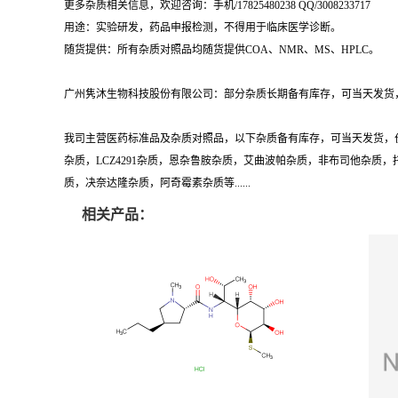
更多杂质相关信息，欢迎咨询：手机/17825480238 QQ/3008233717
用途：实验研发，药品申报检测，不得用于临床医学诊断。
随货提供：所有杂质对照品均随货提供COA、NMR、MS、HPLC。
广州隽沐生物科技股份有限公司：部分杂质长期备有库存，可当天发货，
我司主营医药标准品及杂质对照品，以下杂质备有库存，可当天发货，
杂质，LCZ4291杂质，恩杂鲁胺杂质，艾曲波帕杂质，非布司他杂
质，决奈达隆杂质，阿奇霉素杂质等......
相关产品：