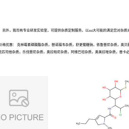
另外，我司有专业研发实验室，可提供杂质定制服务，以zui大可能的满足您对杂质
价格优惠： 克林霉素磷酸酯杂质，替诺福韦杂质，舒更葡糖钠，依鲁替尼杂质，奥贝
质，托匹司他杂质，乐伐替尼杂质，奥拉帕尼杂质，阿维巴坦杂质，奥美拉唑杂质，普