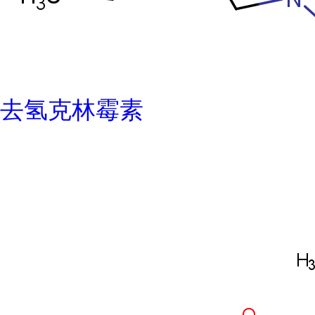
去氢克林霉素