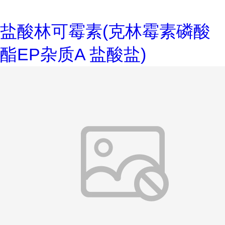
盐酸林可霉素(克林霉素磷酸
酯EP杂质A 盐酸盐)