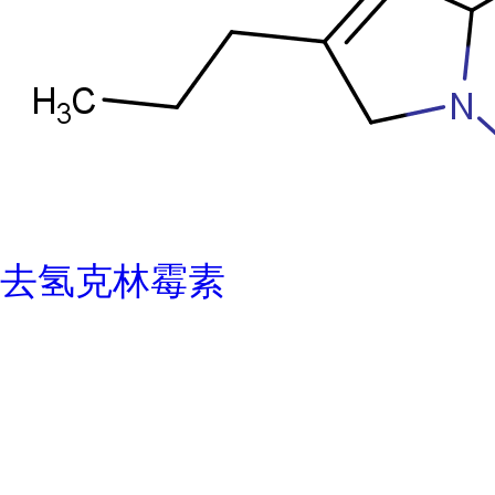
去氢克林霉素