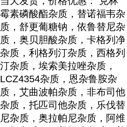
当天发货，价格优惠： 克林
霉素磷酸酯杂质，替诺福韦杂
质，舒更葡糖钠，依鲁替尼杂
质，奥贝胆酸杂质，卡格列净
杂质，利格列汀杂质，西格列
汀杂质，埃索美拉唑杂质，
LCZ4354杂质，恩杂鲁胺杂
质，艾曲波帕杂质，非布司他
杂质，托匹司他杂质，乐伐替
尼杂质，奥拉帕尼杂质，阿维