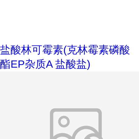
盐酸林可霉素(克林霉素磷酸
酯EP杂质A 盐酸盐)