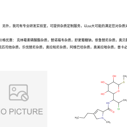
另外，我司有专业研发实验室，可提供杂质定制服务，以zui大可能的满足您对杂质
价格优惠： 克林霉素磷酸酯杂质，替诺福韦杂质，舒更葡糖钠，依鲁替尼杂质，奥贝
质，托匹司他杂质，乐伐替尼杂质，奥拉帕尼杂质，阿维巴坦杂质，奥美拉唑杂质，普