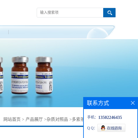
联系方式
手机：
13502246435
：
网站首页
>
产品展厅
>
杂质对照品
>
多索茶碱杂质5614-53-9
Q Q：