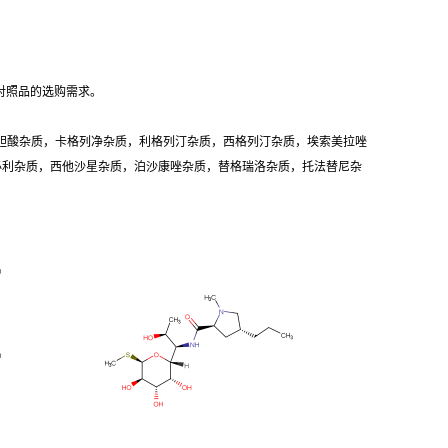
对照品的选购需求。
胆酸杂质，卡格列净杂质，利格列汀杂质，西格列汀杂质，埃索美拉唑
卡必利杂质，西他沙星杂质，泊沙康唑杂质，替格瑞洛杂质，托法替尼杂