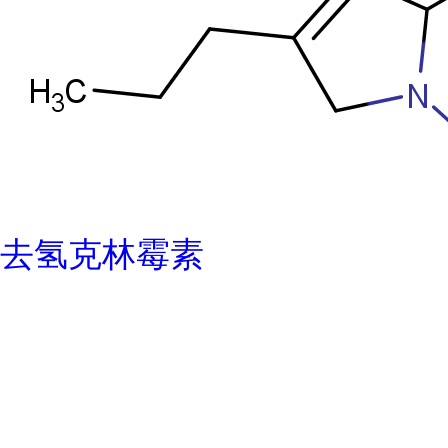
去氢克林霉素