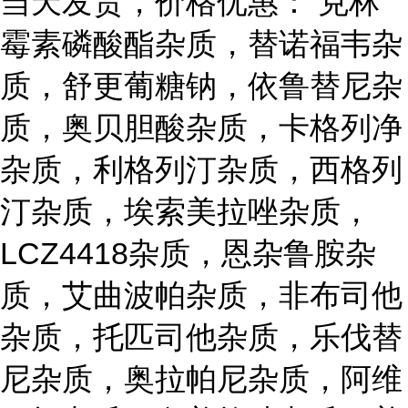
当天发货，价格优惠： 克林
霉素磷酸酯杂质，替诺福韦杂
质，舒更葡糖钠，依鲁替尼杂
质，奥贝胆酸杂质，卡格列净
杂质，利格列汀杂质，西格列
汀杂质，埃索美拉唑杂质，
LCZ4418杂质，恩杂鲁胺杂
质，艾曲波帕杂质，非布司他
杂质，托匹司他杂质，乐伐替
尼杂质，奥拉帕尼杂质，阿维