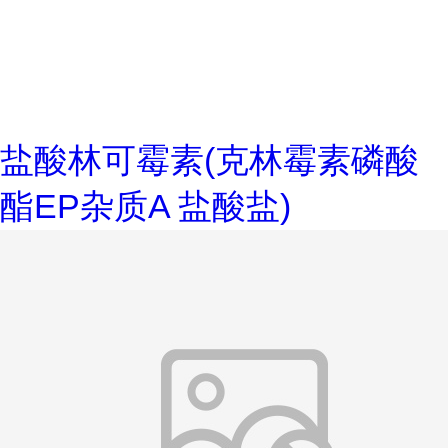
盐酸林可霉素(克林霉素磷酸
酯EP杂质A 盐酸盐)