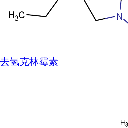
去氢克林霉素