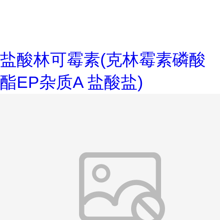
盐酸林可霉素(克林霉素磷酸
酯EP杂质A 盐酸盐)