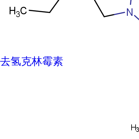
去氢克林霉素