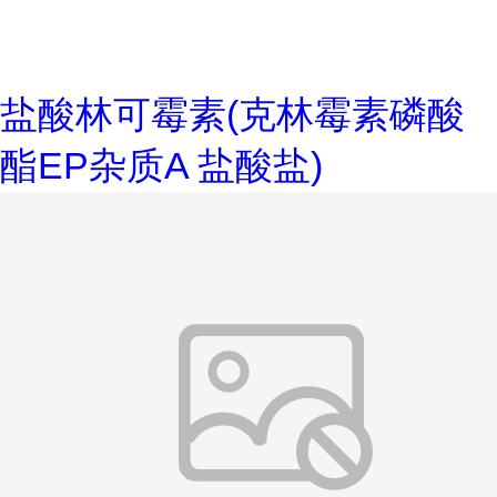
盐酸林可霉素(克林霉素磷酸
酯EP杂质A 盐酸盐)