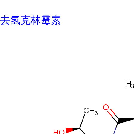
去氢克林霉素