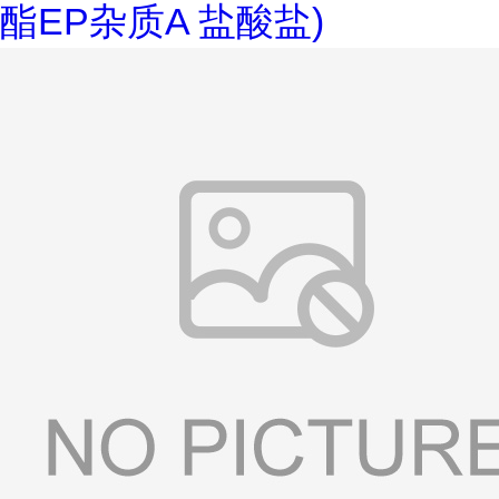
酯EP杂质A 盐酸盐)