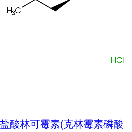
盐酸林可霉素(克林霉素磷酸